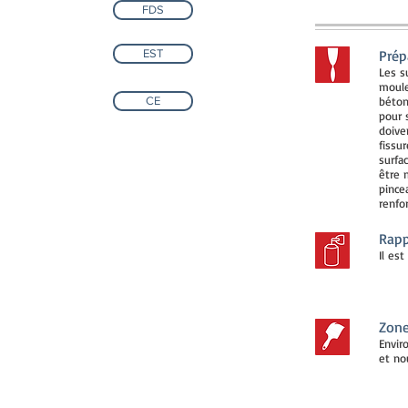
FDS
EST
Prép
Les s
moule
CE
béton
pour 
doive
fissur
surfa
être 
pince
renfo
Rapp
Il est
Zone
Envir
et no