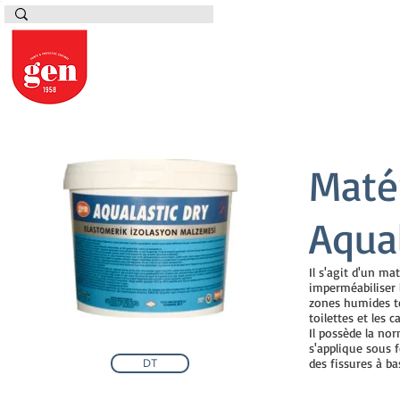
Matér
Aqual
Il s'agit d'un ma
imperméabiliser l
zones humides tel
toilettes et les 
Il possède la nor
s'applique sous 
des fissures à ba
DT