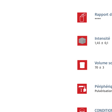
Rapport d
****
Intensité
1,45 ± 0,1
Volume so
70 ± 3
Périphéri
Pulvérisatio
CONDITI