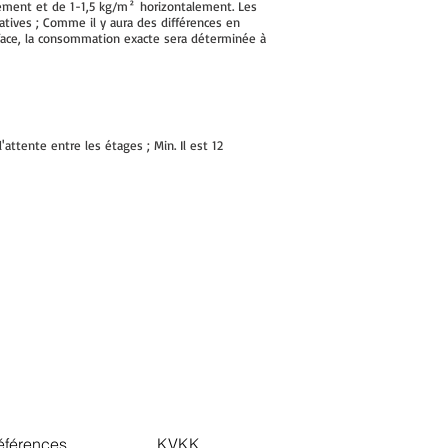
ement et de 1-1,5 kg/m² horizontalement. Les
tives ; Comme il y aura des différences en
urface, la consommation exacte sera déterminée à
ttente entre les étages ; Min. Il est 12
éférences
KVKK