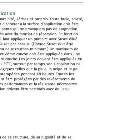
lication
humidité, sèches et propres. Toute huile, saleté,
d'adhérer à la surface d'application doit être
ne pente qui ne provoquera pas de stagnation.
lés avec du mortier de réparation. En fonction
 il faut appliquer un primaire avec Suset dilué
Suset par-dessus. (Fibered Suset doit être
tuée en deux couches minimum.) Un maximum de
 deuxième couche doit être appliquée dans une
ère couche. Les joints doivent être appliqués en
+35°C, surtout par temps sec. L'application ne
iques telles que la pluie, la neige et le gel.
intempéries pendant 48 heures. Toutes les
ivent être protégées par des revêtements de
es performances et la résistance nécessaires
ation doivent être nettoyés avec de l'eau
 de sa structure, de sa rugosité et de sa