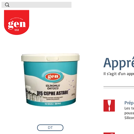
Apprê
Il s’agit d’un ap
Prép
Les t
pouss
Silic
DT