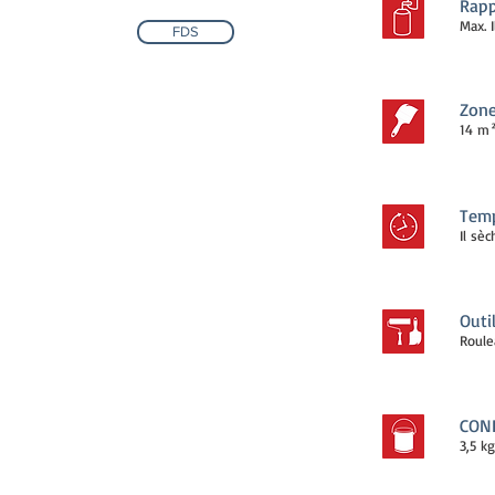
Rapp
Max. 
FDS
Zone
14 m²
Temp
Il sè
Outi
Roule
CON
3,5 k