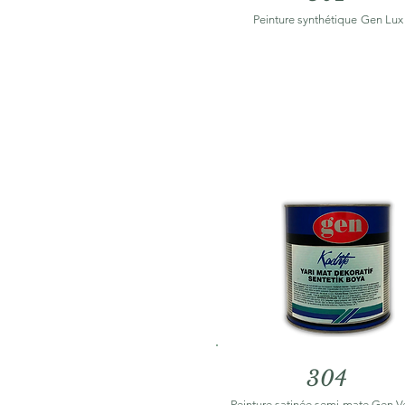
Peinture synthétique
Gen Lux
304
Peinture satinée semi-mate Gen V