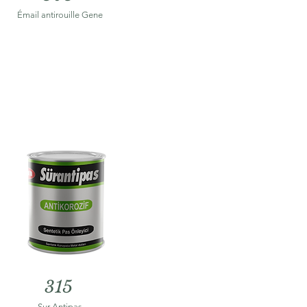
Émail antirouille Gene
315
Sur Antipas