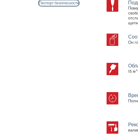
Под
Паспорт безопасности
Пове
своб
отсл
щетк
Соо
Он г
Обл
15 м²
Вре
Полн
Рек
валик