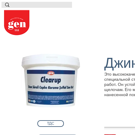
Джи
Это высококач
специальной с
работ. Он усто
щелочам. Его м
нанесенной пов
ТДС