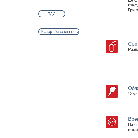
Ее с
град
Грунт
ТДС
Паспорт безопасности
Соо
Разб
Обл
12 м²
Вре
На о
высы