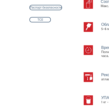
Соо
Макс.
Паспорт безопасности
ТСЕ
Обл
5–6 м
Вре
Полн
часа.
Рек
атла
УПА
1 кг -