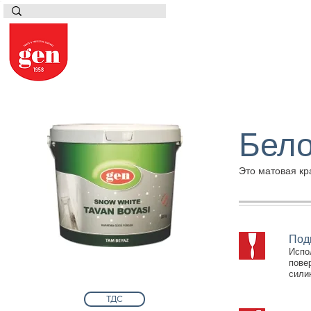
Бело
Это матовая кр
Под
Испо
пове
сили
ТДС