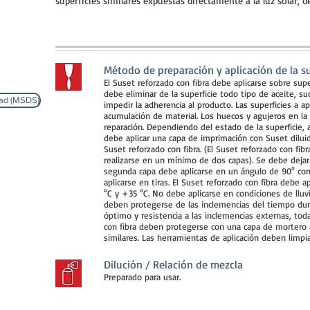
superficies similares expuestas directamente a la luz solar, d
Método de preparación y aplicación de la su
El Suset reforzado con fibra debe aplicarse sobre supe
debe eliminar de la superficie todo tipo de aceite, s
dad (MSDS)
impedir la adherencia al producto. Las superficies a a
acumulación de material. Los huecos y agujeros en la
reparación. Dependiendo del estado de la superficie, a
debe aplicar una capa de imprimación con Suset dilui
Suset reforzado con fibra. (El Suset reforzado con fibr
realizarse en un mínimo de dos capas). Se debe dejar
segunda capa debe aplicarse en un ángulo de 90° con 
aplicarse en tiras. El Suset reforzado con fibra debe 
°C y +35 °C. No debe aplicarse en condiciones de lluvi
deben protegerse de las inclemencias del tiempo dur
óptimo y resistencia a las inclemencias externas, tod
con fibra deben protegerse con una capa de mortero 
similares. Las herramientas de aplicación deben limpi
Dilución / Relación de mezcla
Preparado para usar.