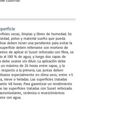
ebe cubrirse.
perficie
rficies secas, limpias y libres de humedad. Se
uciedad, polvo y material suelto que pueda
plicar deben tener una pendiente para evitar la
 superficie deben rellenarse con mortero de
ntes de aplicar el Suset reforzado con fibra, se
do al 100 % de agua, y luego dos capas de
a debe usarse sin diluir. La aplicación debe
 un máximo de 24 horas entre capas, y la
respecto a la primera. Las juntas deben
aplicarse especialmente en clima seco, entre +5
a, nieve o heladas. Las superficies tratadas
ante 48 horas. Para garantizar un rendimiento
as las superficies tratadas con Suset reforzado
autonivelante, cerámica o revestimientos
arse con agua.