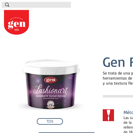
Gen 
Se trata de una p
herramientas de a
y una textura fl
Méto
Las s
TDS
de la
relle
de 18