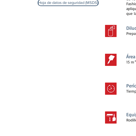
Hoja de datos de seguridad (MSDS)
Fashi
apliq
que l
Dilu
Prepa
Área
15 m²
Perí
Tiemp
Equi
Rodil