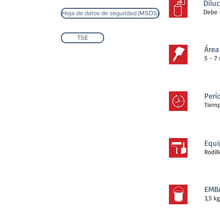
Dilu
Debe 
Hoja de datos de seguridad (MSDS)
TSE
Área
5 - 7
Perí
Tiemp
Equi
Rodill
EMB
3,5 kg