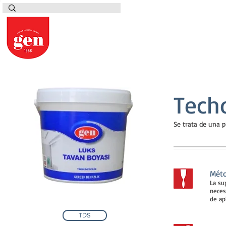
Tech
Se trata de una p
Méto
La su
neces
de ap
TDS