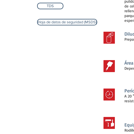
pulid
TDS
de ce
relle
parqu
esper
Hoja de datos de seguridad (MSDS)
Dilu
Prepa
Área
Depen
Perí
A 20 
resis
Equi
Rodil