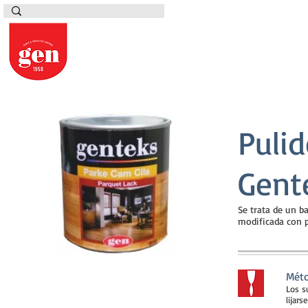
Pulid
Gent
Se trata de un b
modificada con p
Méto
Los s
lijar