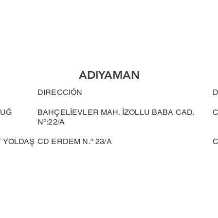
ADIYAMAN
DIRECCIÓN
D
TUĞ
BAHÇELİEVLER MAH. İZOLLU BABA CAD.
N°:22/A
T YOLDAŞ
CD ERDEM N.º 23/A