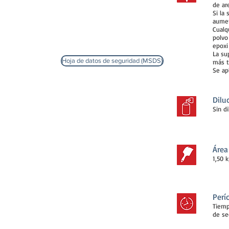
de are
Si
la 
aumen
Cualq
polvo
epoxi
La su
Hoja de datos de seguridad (MSDS)
más t
Se ap
Dilu
Sin di
Área
1,50 
Perí
Tiemp
de se