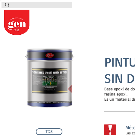
PINT
SIN 
Base epoxi de do
resina epoxi.
Es un material d
Méto
TDS
Las z