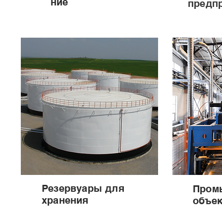
ние
предп
Резервуары для
Пром
хранения
объе