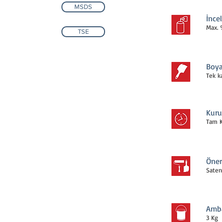
MSDS
İnce
Max. 
TSE
Boya
Tek k
Kuru
Tam K
Öner
Saten 
Amba
3 Kg