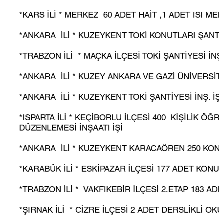
*KARS İLİ * MERKEZ 60 ADET HAİT ,1 ADET ISI M
*ANKARA İLİ * KUZEYKENT TOKİ KONUTLARI ŞANTİ
*TRABZON İLİ * MAÇKA İLÇESİ TOKİ ŞANTİYESİ İNŞ
*ANKARA İLİ * KUZEY ANKARA VE GAZİ ÜNİVERSİTE
*ANKARA İLİ * KUZEYKENT TOKİ ŞANTİYESİ İNŞ. İŞ
*ISPARTA İLİ * KEÇİBORLU İLÇESİ 400 KİŞİLİK ÖĞ
DÜZENLEMESİ İNŞAATI İŞİ
*ANKARA İLİ * KUZEYKENT KARACAÖREN 250 KONU
*KARABÜK İLİ * ESKİPAZAR İLÇESİ 177 ADET KONU
*TRABZON İLİ * VAKFIKEBİR İLÇESİ 2.ETAP 183 A
*ŞIRNAK İLİ * CİZRE İLÇESİ 2 ADET DERSLİKLİ O