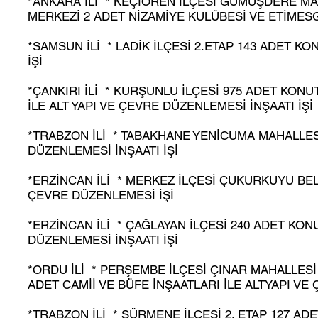
*ANKARA İLİ * KEÇİÖREN İLÇESİ GÜMÜŞDERE MAH
MERKEZİ 2 ADET NİZAMİYE KULÜBESİ VE ETİMESG
*SAMSUN İLİ * LADİK İLÇESİ 2.ETAP 143 ADET K
İŞİ
*ÇANKIRI İLİ * KURŞUNLU İLÇESİ 975 ADET KONU
İLE ALT YAPI VE ÇEVRE DÜZENLEMESİ İNŞAATI İŞİ
*TRABZON İLİ * TABAKHANE YENİCUMA MAHALLESİ
DÜZENLEMESİ İNŞAATI İŞİ
*ERZİNCAN İLİ * MERKEZ İLÇESİ ÇUKURKUYU BEL
ÇEVRE DÜZENLEMESİ İŞİ
*ERZİNCAN İLİ * ÇAĞLAYAN İLÇESİ 240 ADET KON
DÜZENLEMESİ İNŞAATI İŞİ
*ORDU İLİ * PERŞEMBE İLÇESİ ÇINAR MAHALLESİ 
ADET CAMİİ VE BÜFE İNŞAATLARI İLE ALTYAPI VE
*TRABZON İLİ * SÜRMENE İLÇESİ 2. ETAP 127 ADE