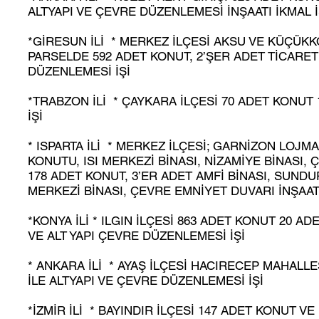
ALTYAPI VE ÇEVRE DÜZENLEMESİ İNŞAATI İKMAL İ
*GİRESUN İLİ * MERKEZ İLÇESİ AKSU VE KÜÇÜKKÖ
PARSELDE 592 ADET KONUT, 2’ŞER ADET TİCARET
DÜZENLEMESİ İŞİ
*TRABZON İLİ * ÇAYKARA İLÇESİ 70 ADET KONUT 
İŞİ
* ISPARTA İLİ * MERKEZ İLÇESİ; GARNİZON LOJ
KONUTU, ISI MERKEZİ BİNASI, NİZAMİYE BİNASI
178 ADET KONUT, 3’ER ADET AMFİ BİNASI, SUNDUR
MERKEZİ BİNASI, ÇEVRE EMNİYET DUVARI İNŞAAT
*KONYA İLİ * ILGIN İLÇESİ 863 ADET KONUT 20 
VE ALT YAPI ÇEVRE DÜZENLEMESİ İŞİ
* ANKARA İLİ * AYAŞ İLÇESİ HACIRECEP MAHALLE
İLE ALTYAPI VE ÇEVRE DÜZENLEMESİ İŞİ
*İZMİR İLİ * BAYINDIR İLÇESİ 147 ADET KONUT VE