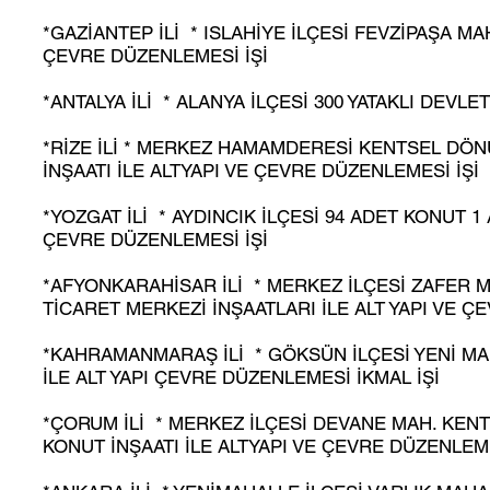
*GAZİANTEP İLİ * ISLAHİYE İLÇESİ FEVZİPAŞA MAH
ÇEVRE DÜZENLEMESİ İŞİ
*ANTALYA İLİ * ALANYA İLÇESİ 300 YATAKLI DEVLE
*RİZE İLİ * MERKEZ HAMAMDERESİ KENTSEL DÖN
İNŞAATI İLE ALTYAPI VE ÇEVRE DÜZENLEMESİ İŞİ
*YOZGAT İLİ * AYDINCIK İLÇESİ 94 ADET KONUT 1
ÇEVRE DÜZENLEMESİ İŞİ
*AFYONKARAHİSAR İLİ * MERKEZ İLÇESİ ZAFER M
TİCARET MERKEZİ İNŞAATLARI İLE ALT YAPI VE Ç
*KAHRAMANMARAŞ İLİ * GÖKSÜN İLÇESİ YENİ MAH
İLE ALT YAPI ÇEVRE DÜZENLEMESİ İKMAL İŞİ
*ÇORUM İLİ * MERKEZ İLÇESİ DEVANE MAH. KENT
KONUT İNŞAATI İLE ALTYAPI VE ÇEVRE DÜZENLEM