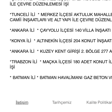
İLE ÇEVRE DÜZENLEMESİ İŞİ
*TUNCELİ İLİ * MERKEZ İLÇESİ AKTULUK MAHALL
CAMİİ İNŞAATLARI VE ALT YAPI İLE ÇEVRE DÜZENL
*ANKARA İLİ * ÇAYYOLU İLÇESİ 140 VİLLA İNŞAATI 
*KONYA İLİ * ALTINEKİN İLÇESİ 204 KONUT İNŞAA
*ANKARA İLİ * KUZEY KENT GİRİŞİ 2. BÖLGE 277 
*TRABZON İLİ * MAÇKA İLÇESİ 180 ADET KONUT İ
İŞİ
* BATMAN İLİ * BATMAN HAVALİMANI GAZ BETON
İletişim
Tarihçemiz
Kalite Politika