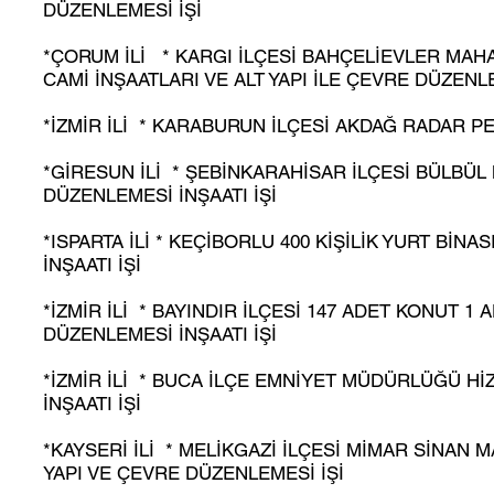
DÜZENLEMESİ İŞİ
*ÇORUM İLİ * KARGI İLÇESİ BAHÇELİEVLER MAHA
CAMİ İNŞAATLARI VE ALT YAPI İLE ÇEVRE DÜZENL
*İZMİR İLİ * KARABURUN İLÇESİ AKDAĞ RADAR PE
*GİRESUN İLİ * ŞEBİNKARAHİSAR İLÇESİ BÜLBÜL 
DÜZENLEMESİ İNŞAATI İŞİ
*ISPARTA İLİ * KEÇİBORLU 400 KİŞİLİK YURT BİNA
İNŞAATI İŞİ
*İZMİR İLİ * BAYINDIR İLÇESİ 147 ADET KONUT 1
DÜZENLEMESİ İNŞAATI İŞİ
*İZMİR İLİ * BUCA İLÇE EMNİYET MÜDÜRLÜĞÜ HİZ
İNŞAATI İŞİ
*KAYSERİ İLİ * MELİKGAZİ İLÇESİ MİMAR SİNAN 
YAPI VE ÇEVRE DÜZENLEMESİ İŞİ