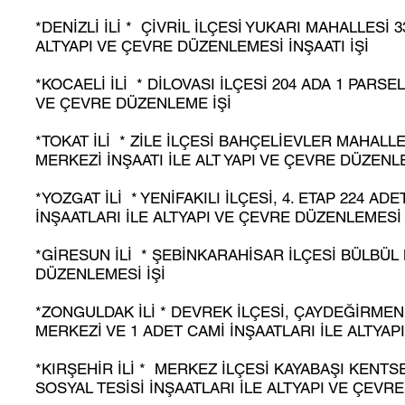
*DENİZLİ İLİ * ÇİVRİL İLÇESİ YUKARI MAHALLESİ 
ALTYAPI VE ÇEVRE DÜZENLEMESİ İNŞAATI İŞİ
*KOCAELİ İLİ * DİLOVASI İLÇESİ 204 ADA 1 PARS
VE ÇEVRE DÜZENLEME İŞİ
*TOKAT İLİ * ZİLE İLÇESİ BAHÇELİEVLER MAHALL
MERKEZİ İNŞAATI İLE ALT YAPI VE ÇEVRE DÜZENL
*YOZGAT İLİ * YENİFAKILI İLÇESİ, 4. ETAP 224 A
İNŞAATLARI İLE ALTYAPI VE ÇEVRE DÜZENLEMESİ 
*GİRESUN İLİ * ŞEBİNKARAHİSAR İLÇESİ BÜLBÜL 
DÜZENLEMESİ İŞİ
*ZONGULDAK İLİ * DEVREK İLÇESİ, ÇAYDEĞİRMENİ
MERKEZİ VE 1 ADET CAMİ İNŞAATLARI İLE ALTYA
*KIRŞEHİR İLİ * MERKEZ İLÇESİ KAYABAŞI KENT
SOSYAL TESİSİ İNŞAATLARI İLE ALTYAPI VE ÇEVR