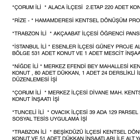
*ÇORUM İLİ * ALACA İLÇESİ 2.ETAP 220 ADET KON
*RİZE - * HAMAMDERESİ KENTSEL DÖNÜŞÜM PROJ
*TRABZON İLİ * AKÇAABAT İLÇESİ ÖĞRENCİ PANS
*İSTANBUL İLİ * ESENLER İLÇESİ GÜNEY PROJE A
BÖLGE 531 ADET KONUT VE 1 ADET MESCİT İNŞAA
*NİĞDE İLİ * MERKEZ EFENDİ BEY MAHALLESİ KE
KONUT , 80 ADET DÜKKAN, 1 ADET 24 DERSLİKLİ 
DÜZENLEMESİ İŞİ
*ÇORUM İLİ * MERKEZ İLÇESİ DİVANE MAH. KENT
KONUT İNŞAATI İŞİ
*TUNCELİ İLİ * OVACIK İLÇESİ 39 ADA 129 PARS
SOSYAL TESİS UYGULAMA İŞİ
*TRABZON İLİ * BEŞİKDÜZÜ İLÇESİ KENTSEL DÖN
KONUT VE 51 ADET DÜKKAN İNŞAATLARI İLE ALT Y