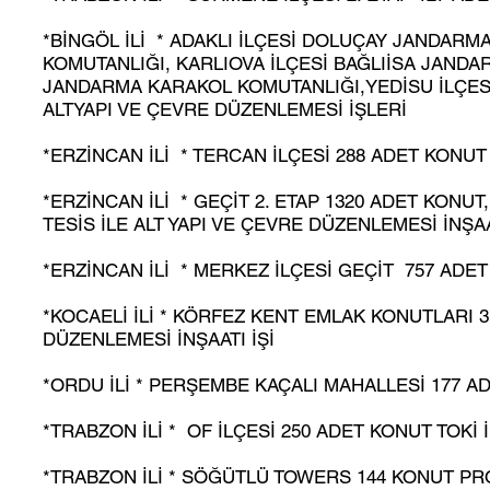
*BİNGÖL İLİ * ADAKLI İLÇESİ DOLUÇAY JANDA
KOMUTANLIĞI, KARLIOVA İLÇESİ BAĞLIİSA JANDA
JANDARMA KARAKOL KOMUTANLIĞI,YEDİSU İLÇESİ
ALTYAPI VE ÇEVRE DÜZENLEMESİ İŞLERİ
*ERZİNCAN İLİ * TERCAN İLÇESİ 288 ADET KONUT 
*ERZİNCAN İLİ * GEÇİT 2. ETAP 1320 ADET KONU
TESİS İLE ALT YAPI VE ÇEVRE DÜZENLEMESİ İNŞAAT
*ERZİNCAN İLİ * MERKEZ İLÇESİ GEÇİT 757 ADET 
*KOCAELİ İLİ * KÖRFEZ KENT EMLAK KONUTLARI 3
DÜZENLEMESİ İNŞAATI İŞİ
*ORDU İLİ * PERŞEMBE KAÇALI MAHALLESİ 177 AD
*TRABZON İLİ * OF İLÇESİ 250 ADET KONUT TOKİ İ
*TRABZON İLİ * SÖĞÜTLÜ TOWERS 144 KONUT PR