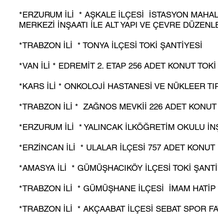
*ERZURUM İLİ * AŞKALE İLÇESİ İSTASYON MAHAL
MERKEZİ İNŞAATI İLE ALT YAPI VE ÇEVRE DÜZENLE
*TRABZON İLİ * TONYA İLÇESİ TOKİ ŞANTİYESİ
*VAN İLİ * EDREMİT 2. ETAP 256 ADET KONUT TOKİ
*KARS İLİ * ONKOLOJİ HASTANESİ VE NÜKLEER TIP
*TRABZON İLİ * ZAĞNOS MEVKİİ 226 ADET KONUT 
*ERZURUM İLİ * YALINCAK İLKÖĞRETİM OKULU İNŞ
*ERZİNCAN İLİ * ULALAR İLÇESİ 757 ADET KONUT İ
*AMASYA İLİ * GÜMÜŞHACIKÖY İLÇESİ TOKİ ŞANTİY
*TRABZON İLİ * GÜMÜŞHANE İLÇESİ İMAM HATİP Lİ
*TRABZON İLİ * AKÇAABAT İLÇESİ SEBAT SPOR FA