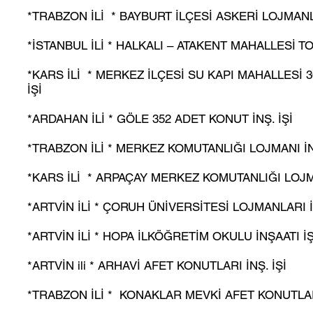
*TRABZON İLİ * BAYBURT İLÇESİ ASKERİ LOJMANLA
*İSTANBUL İLİ * HALKALI – ATAKENT MAHALLESİ TO
*KARS İLİ * MERKEZ İLÇESİ SU KAPI MAHALLESİ 3
İŞİ
*ARDAHAN İLİ * GÖLE 352 ADET KONUT İNŞ. İŞİ
*TRABZON İLİ * MERKEZ KOMUTANLIĞI LOJMANI İN
*KARS İLİ * ARPAÇAY MERKEZ KOMUTANLIĞI LOJMA
*ARTVİN İLİ * ÇORUH ÜNİVERSİTESİ LOJMANLARI İ
*ARTVİN İLİ * HOPA İLKÖĞRETİM OKULU İNŞAATI İŞ
*ARTVİN ili * ARHAVİ AFET KONUTLARI İNŞ. İŞİ
*TRABZON İLİ * KONAKLAR MEVKİ AFET KONUTLARI