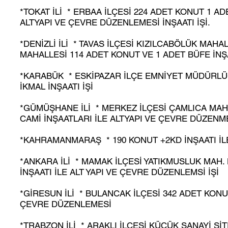
*TOKAT İLİ * ERBAA İLÇESİ 224 ADET KONUT 1 AD
ALTYAPI VE ÇEVRE DÜZENLEMESİ İNŞAATI İŞİ.
*DENİZLİ İLİ * TAVAS İLÇESİ KIZILCABÖLÜK MAH
MAHALLESİ 114 ADET KONUT VE 1 ADET BÜFE İNŞ
*KARABÜK * ESKİPAZAR İLÇE EMNİYET MÜDÜRLÜĞ
İKMAL İNŞAATI İŞİ
*GÜMÜŞHANE İLİ * MERKEZ İLÇESİ ÇAMLICA MAHA
CAMİ İNŞAATLARI İLE ALTYAPI VE ÇEVRE DÜZENME
*KAHRAMANMARAŞ * 190 KONUT +2KD İNŞAATI İLE
*ANKARA İLİ * MAMAK İLÇESİ YATIKMUSLUK MAH
İNŞAATI İLE ALT YAPI VE ÇEVRE DÜZENLEMSİ İŞİ
*GİRESUN İLİ * BULANCAK İLÇESİ 342 ADET KONUT
ÇEVRE DÜZENLEMESİ
*TRABZON İLİ * ARAKLI İLÇESİ KÜÇÜK SANAYİ SİTE