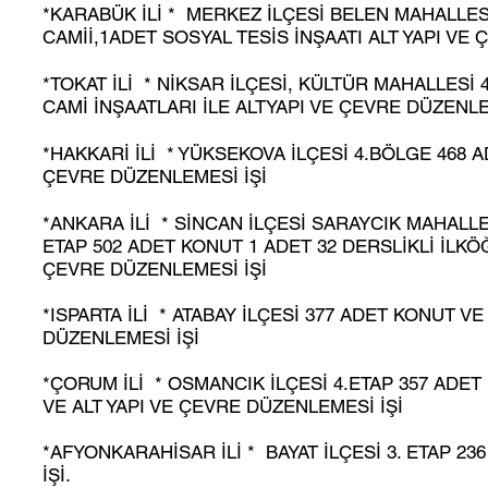
*KARABÜK İLİ * MERKEZ İLÇESİ BELEN MAHALLE
CAMİİ,1ADET SOSYAL TESİS İNŞAATI ALT YAPI VE
*TOKAT İLİ * NİKSAR İLÇESİ, KÜLTÜR MAHALLESİ 
CAMİ İNŞAATLARI İLE ALTYAPI VE ÇEVRE DÜZENLE
*HAKKARİ İLİ * YÜKSEKOVA İLÇESİ 4.BÖLGE 468 
ÇEVRE DÜZENLEMESİ İŞİ
*ANKARA İLİ * SİNCAN İLÇESİ SARAYCIK MAHALL
ETAP 502 ADET KONUT 1 ADET 32 DERSLİKLİ İLKÖ
ÇEVRE DÜZENLEMESİ İŞİ
*ISPARTA İLİ * ATABAY İLÇESİ 377 ADET KONUT V
DÜZENLEMESİ İŞİ
*ÇORUM İLİ * OSMANCIK İLÇESİ 4.ETAP 357 ADE
VE ALT YAPI VE ÇEVRE DÜZENLEMESİ İŞİ
*AFYONKARAHİSAR İLİ * BAYAT İLÇESİ 3. ETAP 2
İŞİ.