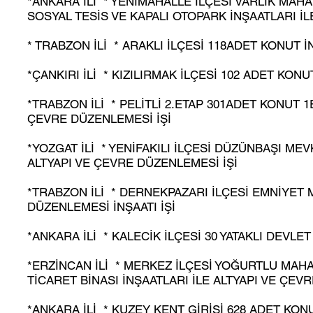
*ANKARA İLİ * YENİMAHALLE İLÇESİ VARLIK MAHA
SOSYAL TESİS VE KAPALI OTOPARK İNŞAATLARI İL
* TRABZON İLİ * ARAKLI İLÇESİ 118ADET KONUT İ
*ÇANKIRI İLİ * KIZILIRMAK İLÇESİ 102 ADET KON
*TRABZON İLİ * PELİTLİ 2.ETAP 301ADET KONUT 1
ÇEVRE DÜZENLEMESİ İŞİ
*YOZGAT İLİ * YENİFAKILI İLÇESİ DÜZÜNBAŞI MEVK
ALTYAPI VE ÇEVRE DÜZENLEMESİ İŞİ
*TRABZON İLİ * DERNEKPAZARI İLÇESİ EMNİYET 
DÜZENLEMESİ İNŞAATI İŞİ
*ANKARA İLİ * KALECİK İLÇESİ 30 YATAKLI DEVLE
*ERZİNCAN İLİ * MERKEZ İLÇESİ YOĞURTLU MAHAL
TİCARET BİNASI İNŞAATLARI İLE ALTYAPI VE ÇEV
*ANKARA İLİ * KUZEY KENT GİRİŞİ 628 ADET KON