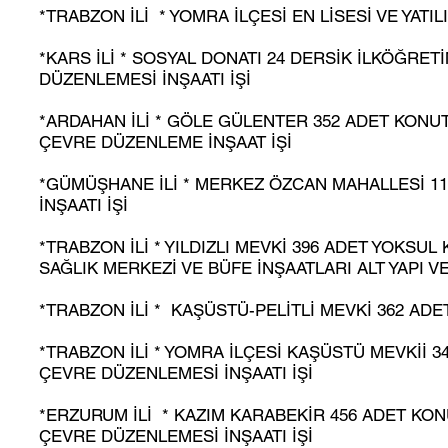
*TRABZON İLİ * YOMRA İLÇESİ EN LİSESİ VE YATILI
*KARS İLİ * SOSYAL DONATI 24 DERSİK İLKÖĞRET
DÜZENLEMESİ İNŞAATI İŞİ
*ARDAHAN İLİ * GÖLE GÜLENTER 352 ADET KONUT
ÇEVRE DÜZENLEME İNŞAAT İŞİ
*GÜMÜŞHANE İLİ * MERKEZ ÖZCAN MAHALLESİ 11
İNŞAATI İŞİ
*TRABZON İLİ * YILDIZLI MEVKİ 396 ADET YOKSU
SAĞLIK MERKEZİ VE BÜFE İNŞAATLARI ALT YAPI V
*TRABZON İLİ * KAŞÜSTÜ-PELİTLİ MEVKİ 362 ADET
*TRABZON İLİ * YOMRA İLÇESİ KAŞÜSTÜ MEVKİİ 34
ÇEVRE DÜZENLEMESİ İNŞAATI İŞİ
*ERZURUM İLİ * KAZIM KARABEKİR 456 ADET KONUT
ÇEVRE DÜZENLEMESİ İNŞAATI İŞİ