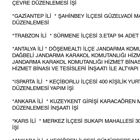
ÇEVRE DÜZENLEMESİ İŞİ
*GAZİANTEP İLİ * ŞAHİNBEY İLÇESİ GÜZELVADİ M
DÜZENLEMESİ
*TRABZON İLİ * SÜRMENE İLÇESİ 3.ETAP 94 ADET
*ANTALYA İLİ * DÖŞEMEALTI İLÇE JANDARMA KOMU
DAĞBELİ JANDARMA KARAKOL KOMUTANLIĞI HİZMET
JANDARMA KARAKOL KOMUTANLIĞI HİZMET BİNASI
HİZMET BİNASI VE TESİSLERİ İNŞAATI İLE ALTYAP
*ISPARTA İLİ * KEÇİBORLU İLÇESİ 400 KİŞİLİK YU
DÜZENLEMESİ YAPIM İŞİ
*ANKARA İLİ * KUZEYKENT GİRİŞİ KARACAÖREN M
DÜZENLEMESİ İNŞAATI İŞİ
*KARS İLİ * MERKEZ İLÇESİ SUKAPI MAHALLESİ 3
İŞİ