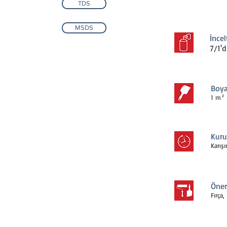
TDS
MSDS
İnce
7/1'di
Boya
1 m² 
Kuru
Karış
Öner
Fırça