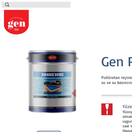
Gen 
Poliüretan reçine
su ve su basıncın
Yüze
Yüzey
olmalı
uygun
saat i
Havuz