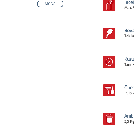
İnce
MSDS
Max. 
Boya
Tek k
Kuru
Tam K
Öner
Rulo v
Amba
3,5 K