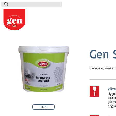
Gen S
Sadece iç mekan y
Yüze
Uygul
sıcak
yüzey
dağıl
TDS